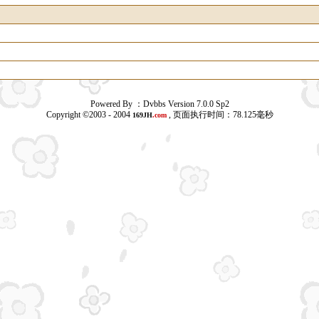
Powered By ：Dvbbs Version 7.0.0 Sp2
Copyright ©2003 - 2004
, 页面执行时间：78.125毫秒
169JH
.com