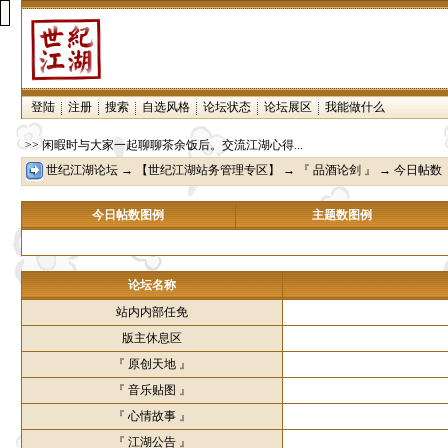
登陆
注册
搜索
自选风格
论坛状态
论坛展区
我能做什么
>> 闲暇时与大家一起聊聊茶余饭后。交流江湖心得...
世纪江湖论坛
→
【世纪江湖站务管理专区】
→
『 品酒论剑 』
→ 今日帖数
今日帖数图例
主题数图例
论坛名称
站内内部任免
版主休息区
『 原创天地 』
『 音乐贴图 』
『 心情故事 』
『 江湖公告 』