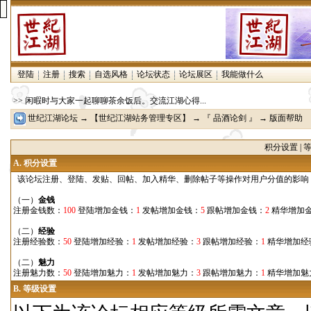
登陆
注册
搜索
自选风格
论坛状态
论坛展区
我能做什么
>> 闲暇时与大家一起聊聊茶余饭后。交流江湖心得...
世纪江湖论坛
→
【世纪江湖站务管理专区】
→
『 品酒论剑 』
→ 版面帮助
积分设置
|
A.
积分设置
该论坛注册、登陆、发贴、回帖、加入精华、删除帖子等操作对用户分值的影响
（一）
金钱
注册金钱数：
100
登陆增加金钱：
1
发帖增加金钱：
5
跟帖增加金钱：
2
精华增加
（二）
经验
注册经验数：
50
登陆增加经验：
1
发帖增加经验：
3
跟帖增加经验：
1
精华增加经
（二）
魅力
注册魅力数：
50
登陆增加魅力：
1
发帖增加魅力：
3
跟帖增加魅力：
1
精华增加魅
B. 等级设置