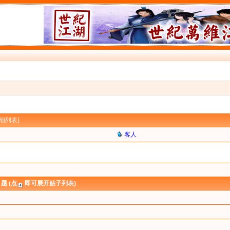
细列表
]
客人
 题 (点
即可展开贴子列表)