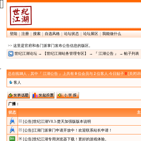
登陆
注册
搜索
自选风格
论坛状态
论坛展区
我能做什么
>> 这里是官府和各门派掌门发布公告信息的版区。
世纪江湖论坛
→
【世纪江湖站务管理专区】
→
『 江湖公告 』
→ 帖子列表
总在线
10
人，其中『 江湖公告 』上共有
0
位会员与
2
位客人.今日贴子
0
[
关闭详
客人
广播：
状态
主
[公告]世纪江湖V8.3-楚天加强版版本说明
[公告]江湖门派掌门申请开放中！欢迎联系站长申请！
[公告]世纪江湖专用浏览器下载！更好的游戏体验。