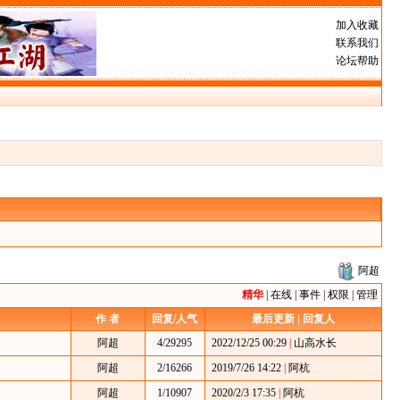
加入收藏
联系我们
论坛帮助
阿超
精华
|
在线
|
事件
|
权限
|
管理
作 者
回复/人气
最后更新 | 回复人
阿超
4/29295
2022/12/25 00:29
|
山高水长
阿超
2/16266
2019/7/26 14:22
|
阿杭
阿超
1/10907
2020/2/3 17:35
|
阿杭