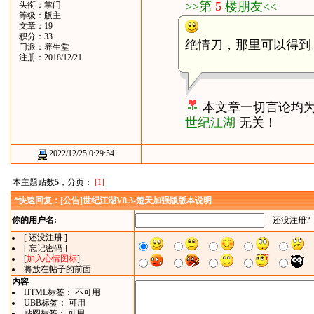
>>第
5
楼朋友<<
头衔：掌门
等级：版主
文章：19
积分：33
绝情刀，那里可以得到
门派：养生堂
注册：2018/12/21
本文章一切言论均
世纪江湖
无关！
2022/12/25 0:29:54
本主题贴数
5
，分页：
[1]
*快速回复：[公告]世纪江湖V8.3-楚天加强版版本说明
你的用户名:
还没注册?
[ 还没注册 ]
[ 忘记密码 ]
[
加入心情图标
]
将放在帖子的前面
内容
HTML标签： 不可用
UBB标签： 可用
贴图标签： 可用