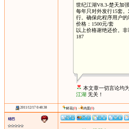
世纪江湖V8.3-楚天
每年只对外发行15套
行。确保此程序用户的
价格：1500元/套
以上价格谢绝还价。非诚
187
本文章一切言论均
江湖
无关！
2011/12/17 0:48:38
鲜花
(
0
)
鸡蛋
(
0
)
结巴