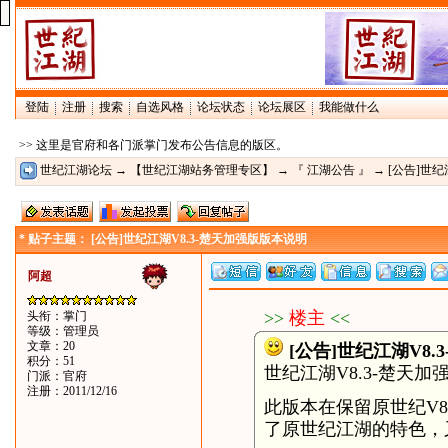
登陆
注册
搜索
自选风格
论坛状态
论坛展区
我能做什么
>> 这里是官府和各门派掌门发布公告信息的版区。
世纪江湖论坛
→
【世纪江湖站务管理专区】
→
『 江湖公告 』
→ [公告]世纪
* 贴子主题： [公告]世纪江湖V8.3-楚天加强版版本说明
阿超
>>
楼主
<<
头衔：掌门
等级：管理员
文章：20
[公告]世纪江湖V8
积分：51
世纪江湖V8.3-楚天
门派：官府
注册：2011/12/16
此版本在保留原世纪V
了原世纪江湖的特色，