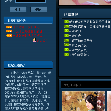
密 码：
世纪江湖公告
所有玩家可回帖领取补偿的通知
江湖重启通知！因江湖服务器日
【浏览器下载】世纪江...
申请掌门
门派【世外桃源】的说...
欢迎您来到世纪江湖V...
申请官府
申请不如自己争取
更多公告
申请会员六级
申请六级会员
关于门派贡献度！
世纪江湖简介
《世纪江湖聊天室》是一款好玩
的世纪江湖游戏，诞生于1997年，
2000年打造了世纪江湖聊天室游戏
的故事，创造了一个繁荣昌盛的世
世纪江湖相册
纪江湖游戏，随着网络的发展，
2001年前后相继出现了世纪，CS，
魔兽等等大型3D网络游戏，其真实
性，刺激性远胜于世纪江湖游戏，
从而世纪江湖开始逐渐被替代，然
而大型网络游戏的背后却给青少年