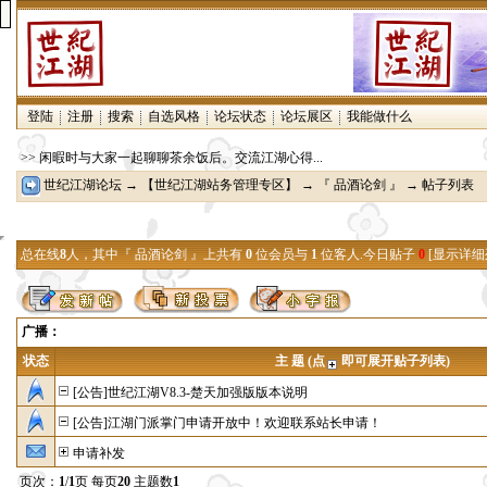
登陆
注册
搜索
自选风格
论坛状态
论坛展区
我能做什么
>> 闲暇时与大家一起聊聊茶余饭后。交流江湖心得...
世纪江湖论坛
→
【世纪江湖站务管理专区】
→
『 品酒论剑 』
→ 帖子列表
总在线
8
人，其中『 品酒论剑 』上共有
0
位会员与
1
位客人.今日贴子
0
[
显示详细
广播：
状态
主 题 (点
即可展开贴子列表)
[公告]世纪江湖V8.3-楚天加强版版本说明
[公告]江湖门派掌门申请开放中！欢迎联系站长申请！
申请补发
页次：
1
/
1
页 每页
20
主题数
1